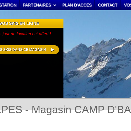
STATION
PARTENAIRES
PLAN D'ACCÉS
CONTACT
VO
VOS SKIS EN LIGNE
jour de location est offert !
S SKIS DANS CE MAGASIN
ALPES - Magasin CAMP D'BA