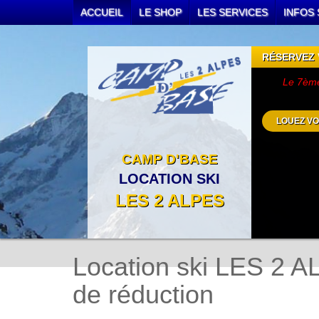
ACCUEIL
LE SHOP
LES SERVICES
INFOS 
RÉSERVEZ 
Le 7ème 
LOUEZ VO
CAMP D'BASE
LOCATION SKI
LES 2 ALPES
Location ski LES 2 
de réduction