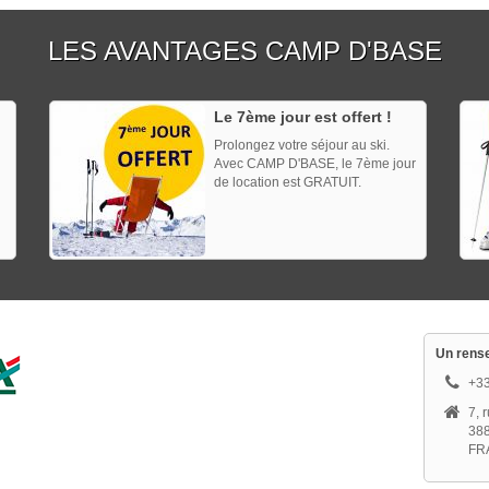
LES AVANTAGES CAMP D'BASE
Le 7ème jour est offert !
Prolongez votre séjour au ski.
Avec CAMP D'BASE, le 7ème jour
de location est GRATUIT.
Un rense
+33
7, 
38
FR